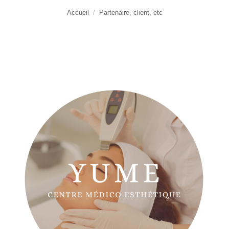
Vous êtes ici :
Accueil
Partenaire, client, etc